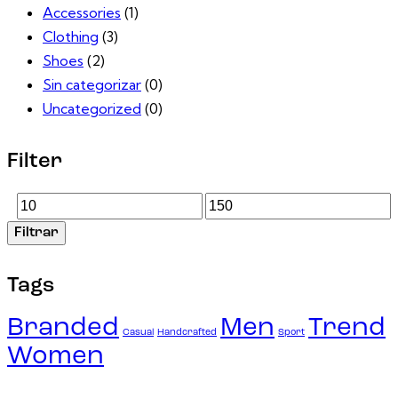
Accessories
(1)
Clothing
(3)
Shoes
(2)
Sin categorizar
(0)
Uncategorized
(0)
Filter
Precio
Precio
Filtrar
mínimo
máximo
Tags
Branded
Men
Trend
Casual
Handcrafted
Sport
Women