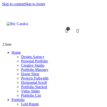
Skip to content
Skip to footer
0
Close
Home
Design Agency
Personal Portfolio
Creative Studio
Portfolio Masonry
Home Shop
Projects Fullwidth
Horizontal Scroll
Portfolio Stacked
Video Slider
Portfolio List
Portfolio
Grid Ripple