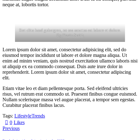
neque at, lobortis tortor.
Stet clita kasd gubergren, no sea sanctus est labore et dolore.
By
Kevin Smith
Lorem ipsum dolor sit amet, consectetur adipisicing elit, sed do
eiusmod tempor incididunt ut labore et dolore magna aliqua. Ut
enim ad minim veniam, quis nostrud exercitation ullamco laboris nisi
ut aliquip ex ea commodo consequat. Duis aute irure dolor in
reprehenderit. Lorem ipsum dolor sit amet, consectetur adipiscing
elit.
Etiam vitae leo et diam pellentesque porta. Sed eleifend ultricies
risus, vel rutrum erat commodo ut. Praesent finibus congue euismod.
Nullam scelerisque massa vel augue placerat, a tempor sem egestas.
Curabitur placerat finibus lacus.
Tags:
Lifestyle
Trends
0
Likes
Previous