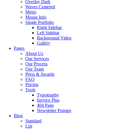
Overlay Dark
Waves Centered
Metro
Mouse Info
Single Portfolio
Right Sidebar
Left Sidebar
Background Video
Gallery
Pages
About Us
Our Services
Our Process
Our Team
Press & Awards
FAQ
Pricing
Tools
Typography
Service Plus
404 Page
Newsletter Popups
Blog
Standard
List