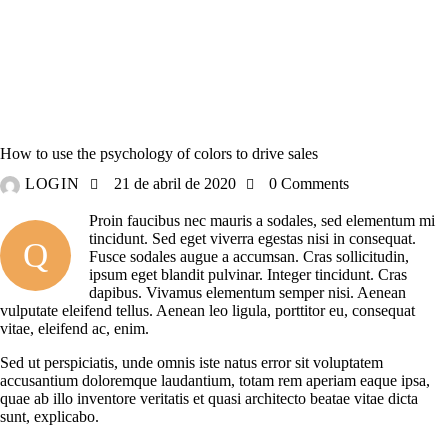
DESIGN
How to use the psychology of colors to drive sales
LOGIN
21 de abril de 2020
0
Comments
Proin faucibus nec mauris a sodales, sed elementum mi
tincidunt. Sed eget viverra egestas nisi in consequat.
Q
Fusce sodales augue a accumsan. Cras sollicitudin,
ipsum eget blandit pulvinar. Integer tincidunt. Cras
dapibus. Vivamus elementum semper nisi. Aenean
vulputate eleifend tellus. Aenean leo ligula, porttitor eu, consequat
vitae, eleifend ac, enim.
Sed ut perspiciatis, unde omnis iste natus error sit voluptatem
accusantium doloremque laudantium, totam rem aperiam eaque ipsa,
quae ab illo inventore veritatis et quasi architecto beatae vitae dicta
sunt, explicabo.