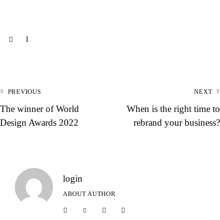
1
Navegación
PREVIOUS
NEXT
de
The winner of World
When is the right time to
entradas
Design Awards 2022
rebrand your business?
login
ABOUT AUTHOR
facebook-
twitter-
dribble-
instagram
1
new
new